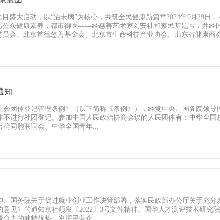
目盛大启动，以“治未病”为核心，共筑全民健康新篇章2024年9月29
高公众健康素养，都市御医——经慈善艺术家刘安社和蔡民基题写，并经
员会、北京首德慈善基金会、北京市生命科技产业协会、山东省健康商会、
通知
认真贯彻《社会团体登记管理条例》（以下简称《条例》），经党中央、国务院
体不进行社团登记。参加中国人民政治协商会议的人民团体有：中华全国
湾同胞联谊会、中华全国青年...
、国务院关于促进就业创业工作决策部署，落实民政部办公厅关于充分发挥
意见》的通知京社领发〔2022〕3号文件精神。国华人才测评技术研究
合力的独特优势，发挥民营企...