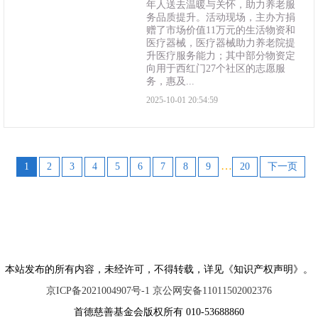
年人送去温暖与关怀，助力养老服
务品质提升。活动现场，主办方捐
赠了市场价值11万元的生活物资和
医疗器械，医疗器械助力养老院提
升医疗服务能力；其中部分物资定
向用于西红门27个社区的志愿服
务，惠及...
2025-10-01 20:54:59
…
1
2
3
4
5
6
7
8
9
20
下一页
本站发布的所有内容，未经许可，不得转载，详见《知识产权声明》。
京ICP备2021004907号-1 京公网安备11011502002376
首德慈善基金会版权所有 010-53688860