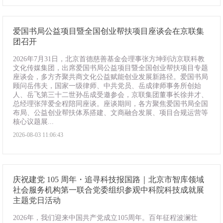
爱国书局公益项目暨全国创业帮扶项目座谈会在京联集
团召开
2026年7月31日，北京首德慈善基金会理事张方坤到访京联科教
文化传媒集团，出席爱国书局公益项目暨全国创业帮扶项目专题
座谈会，多方齐聚共商文化公益赋能创业发展新路径。爱国书局
顾问岳伟夫，国家一级律师、中共党员、岳成律师事务所创始
人、岳飞第三十二世孙岳成受邀参会，京联集团董事长徐井才、
总经理张萍爱全程陪同座谈。座谈期间，各方聚焦爱国书局全国
布局、公益创业帮扶体系搭建、文商融合发展、项目合规运营等
核心议题展...
2026-08-03 11:06:43
庆祝建党 105 周年・追寻科技报国路｜北京市智库领域
社会服务机构第一联合党委组织参观中科院科技成就展
主题党日活动
2026年，我们迎来中国共产党成立105周年。百年征程波澜壮