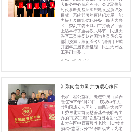
大服务中心顺利召开。会议聚焦新
时代参政党基层组织建设提质增效
目标，系统部署年度组织发展、能
力提升及职能优化任务，民进大兴
区工委副主委王其明主持会议。会
上还举行了重要仪式环节，民进大
兴区工委主委赵建国为各委员会及
部门授旗，象征着各组织部门正式
开启年度履职新征程；民进大兴区
工委副主委...
2025-10-19 21:27:23
汇聚向善力量 共筑暖心家园
暖家工程公益项目走进中晟百晨养
老院2025年9月29日，庆祝中华人
共和国成立76周年，由民进大兴区
工委与北京首德慈善基金会联合主
办的“暖家工程”公益项目走进北京
市大兴区中晟百晨养老院，以“物资
捐赠+志愿服务”的创新模式，为老