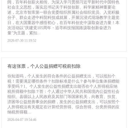
阔，百年科创薪火相传。为深入学习贯彻习近平新时代中国特色
社会主义思想，落实总书记关于科技创新、科学家精神重要论
述，北京市智库第一联合党委组织所属社会组织党员、入党积极
分子、群众走进中科院科技成就展，开展沉浸式现场教学主题党
日，在大国重器中感悟初心，在百年科创史中汲取奋进力量！本
次活动以“庆建党105周年・追寻科技报国路汲取创新奋进力
量”为主题，紧扣...
2026-07-30 11:19:52
有这张票，个人公益捐赠可税前扣除
你知道吗，个人发生的符合条件的公益捐赠支出，可以抵扣个
税！需要满足哪些条件？扣除标准是什么？参与单位集体捐赠能
享受吗？1、个人发生的公益性捐赠支出能否在个人所得税应纳
税所得额中扣除？答：个人通过中华人民共和国境内公益性社会
组织、县级以上人民政府及其部门等国家机关，向教育、扶贫、
济困等公益慈善事业的捐赠，发生的公益捐赠支出，可以按照个
人所得税法有关规定在计算经营所得、综合所得、分类所得的应
纳税所得额...
2026-04-07 19:54:46