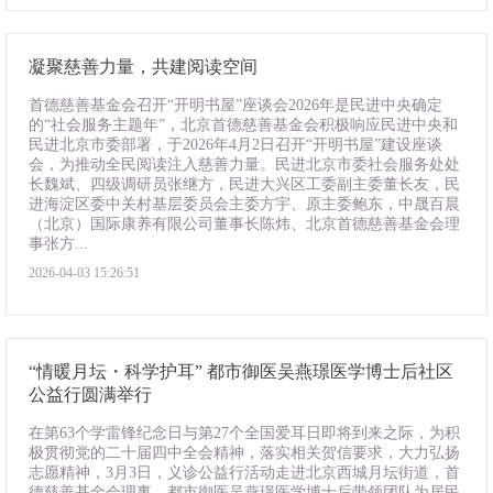
凝聚慈善力量，共建阅读空间
首德慈善基金会召开“开明书屋”座谈会2026年是民进中央确定
的“社会服务主题年”，北京首德慈善基金会积极响应民进中央和
民进北京市委部署，于2026年4月2日召开“开明书屋”建设座谈
会，为推动全民阅读注入慈善力量。民进北京市委社会服务处处
长魏斌、四级调研员张继方，民进大兴区工委副主委董长友，民
进海淀区委中关村基层委员会主委方宇、原主委鲍东，中晟百晨
（北京）国际康养有限公司董事长陈炜、北京首德慈善基金会理
事张方...
2026-04-03 15:26:51
“情暖月坛・科学护耳” 都市御医吴燕璟医学博士后社区
公益行圆满举行
在第63个学雷锋纪念日与第27个全国爱耳日即将到来之际，为积
极贯彻党的二十届四中全会精神，落实相关贺信要求，大力弘扬
志愿精神，3月3日，义诊公益行活动走进北京西城月坛街道，首
德慈善基金会理事、都市御医吴燕璟医学博士后带领团队为居民