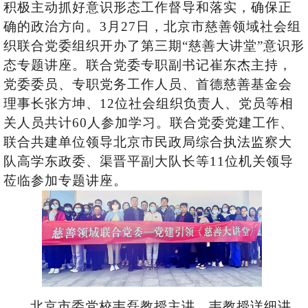
积极主动抓好意识形态工作督导和落实，确保正
确的政治方向。3月27日，北京市慈善领域社会组
织联合党委组织开办了第三期“慈善大讲堂”意识形
态专题讲座。联合党委专职副书记崔东杰主持，
党委委员、专职党务工作人员、首德慈善基金会
理事长张方坤、
12位
社会组织负责人、党员
等
相
关人员共计60人
参加学习
。
联合党委党建工作
、
联合
共
建单位
领导
北京市民政
局
综合执法监察大
队高学东政委、渠晋平副大队长等11位机关领导
莅临
参加专题讲座。
北京市委党校韦磊教授
主讲
。韦教授
详细
讲