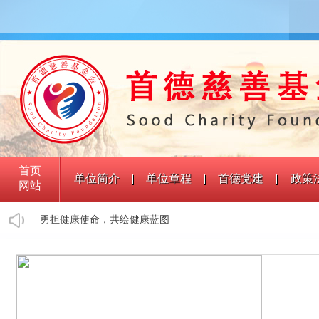
首页
单位简介
单位章程
首德党建
政策
网站
勇担健康使命，共绘健康蓝图