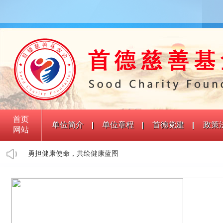
首页
单位简介
单位章程
首德党建
政策
网站
勇担健康使命，共绘健康蓝图